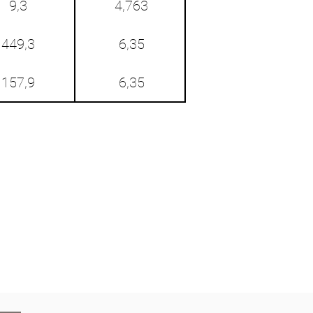
9,3
4,763
449,3
6,35
157,9
6,35