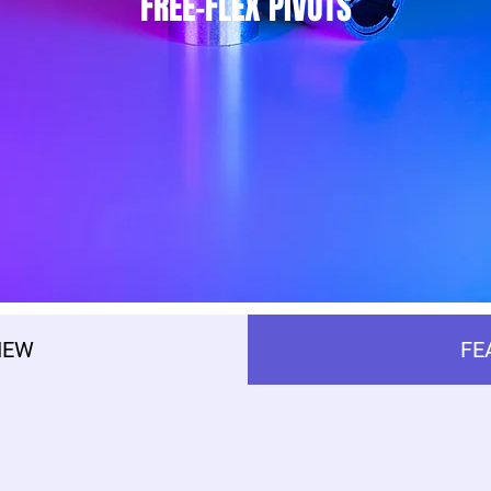
FREE-FLEX PIVOTS
IEW
FE