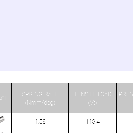
SPRING RATE
TENSILE LOAD
PRES
AGE
(Nmm/deg)
(Vt)
1,58
113,4