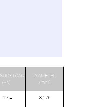
SURE LOAD
‎ ‎ DIAMETER ‎ ‎
(Vc)
(mm)
113,4
3,175