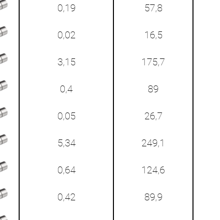
0,19
57,8
0,02
16,5
3,15
175,7
0,4
89
0,05
26,7
5,34
249,1
0,64
124,6
0,42
89,9