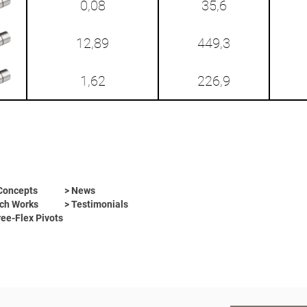
0,08
35,6
12,89
449,3
1,62
226,9
Concepts
> News
ch Works
> Testimonials
ree-Flex Pivots