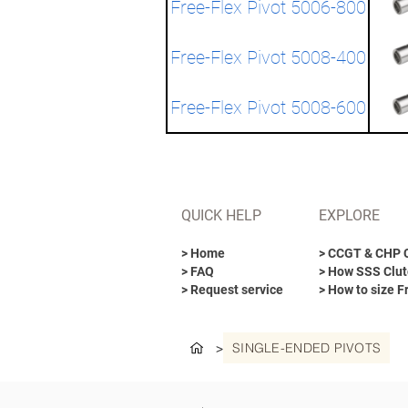
Free-Flex Pivot 5006-800
Free-Flex Pivot 5008-400
Free-Flex Pivot 5008-600
QUICK HELP
EXPLORE
> Home
> CCGT & CHP 
> FAQ
> How SSS Clut
> Request service
> How to size F
SINGLE-ENDED PIVOTS
>