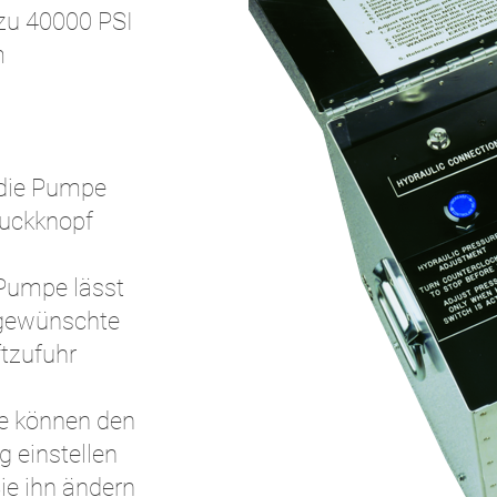
 zu 40000 PSI
m
n die Pumpe
ruckknopf
 Pumpe lässt
 gewünschte
ftzufuhr
ie können den
 einstellen
Sie ihn ändern