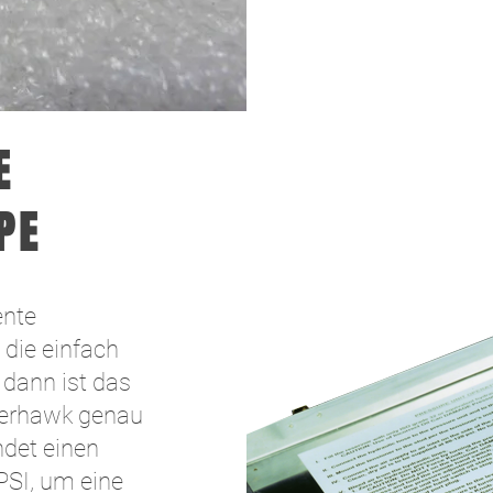
E
PE
ente
 die einfach
 dann ist das
iverhawk genau
ndet einen
PSI, um eine