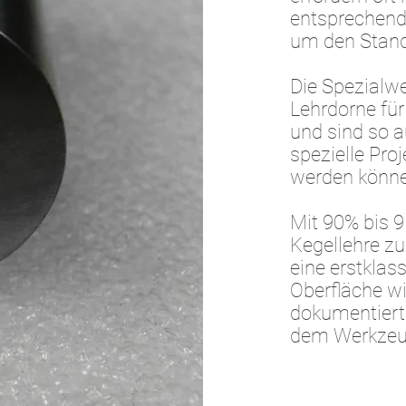
entsprechend
um den Stand 
Die Spezialw
Lehrdorne fü
und sind so a
spezielle Pro
werden könne
Mit 90% bis 9
Kegellehre z
eine erstklas
Oberfläche wi
dokumentiert.
dem Werkzeug