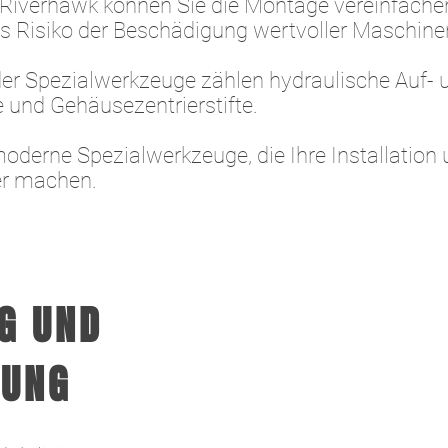
Riverhawk können Sie die Montage vereinfachen
s Risiko der Beschädigung wertvoller Maschinen
der Spezialwerkzeuge zählen hydraulische Auf- 
 und Gehäusezentrierstifte.
derne Spezialwerkzeuge, die Ihre Installation
er machen.
G UND
TUNG