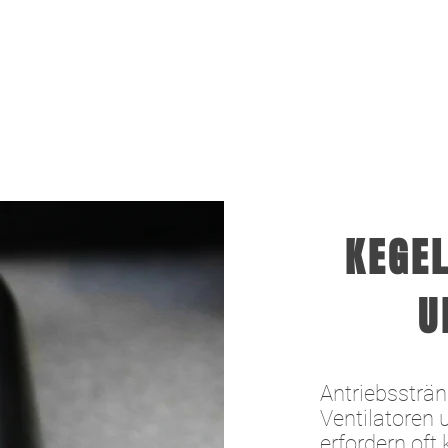
KEGEL
U
Antriebssträ
Ventilatoren
erfordern oft