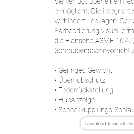
Sie verfügt über einen F
ermöglicht. Die integrier
verhindert Leckagen. Der 
Farbcodierung visuell erm
die Flansche ASME 16.47,
Schraubenspannvorrichtun
• Geringes Gewicht
• Überhubschutz
• Federrückstellung
• Hubanzeige
• Schnellkupplungs-Schl
Download Technical Dat