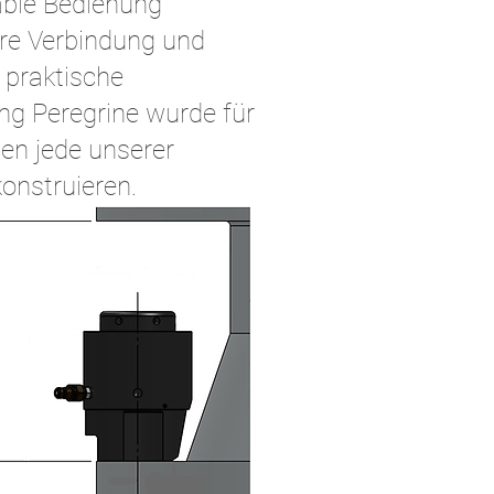
able Bedienung
ere Verbindung und
 praktische
ng Peregrine wurde für
en jede unserer
onstruieren.