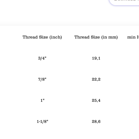
Thread Size (inch)
Thread Size (in mm)
min H
3/4"
19,1
7/8"
22,2
1"
25,4
1-1/8"
28,6