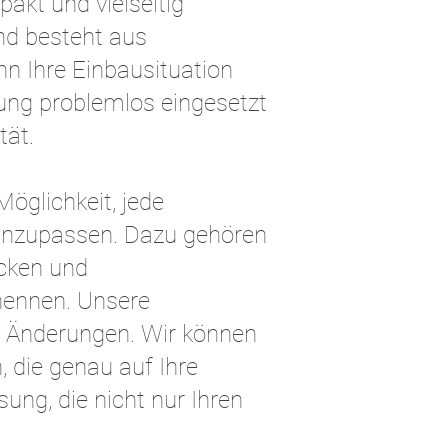
akt und vielseitig
nd besteht aus
n Ihre Einbausituation
ung problemlos eingesetzt
tät.
öglichkeit, jede
 anzupassen. Dazu gehören
ücken und
nennen. Unsere
e Änderungen. Wir können
 die genau auf Ihre
sung, die nicht nur Ihren