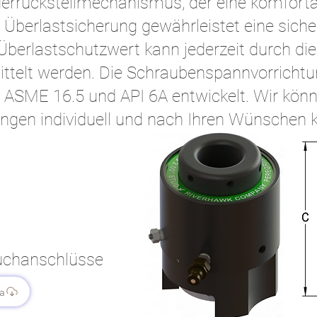
ederrückstellmechanismus, der eine komfort
te Überlastsicherung gewährleistet eine sich
Überlastschutzwert kann jederzeit durch die
ittelt werden. Die Schraubenspannvorrichtu
 ASME 16.5 und API 6A entwickelt. Wir könn
gen individuell und nach Ihren Wünschen k
auchanschlüsse
a