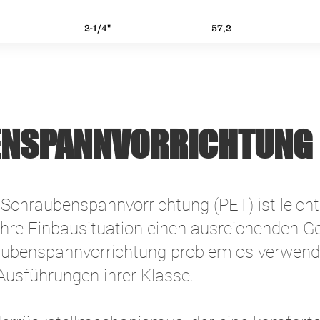
2-1/4"
57,2
NSPANNVORRICHTUNG 
 Schraubenspannvorrichtung (PET) ist leich
 Ihre Einbausituation einen ausreichenden G
aubenspannvorrichtung problemlos verwendet
 Ausführungen ihrer Klasse.