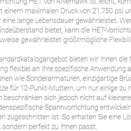
richtung HET von Riverhawk ist leicht, komp
 mit einem maximalen Druck von 21.750 psi u
r eine lange Lebensdauer gewährleistet. Wen
ndeüberstand bietet, kann die HET-Vorricht
eise gewährleistet größtmögliche Flexibili
ndardkatalogangebot bieten wir Ihnen die M
g flexibel an Ihre spezifische Anwendung
ionen wie Sonderarmaturen, einzigartige Br
ze für 12-Punkt-Muttern, um nur einige zu 
beschränken sich jedoch nicht auf kleiner
denspezifische Spannvorrichtung entwickeln,
n zugeschnitten ist. So erhalten Sie eine Lö
 sondern perfekt zu Ihnen passt.