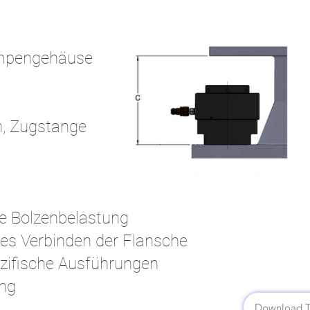
umpengehäuse
n, Zugstange
e Bolzenbelastung
res Verbinden der Flansche
zifische Ausführungen
ung
Download T